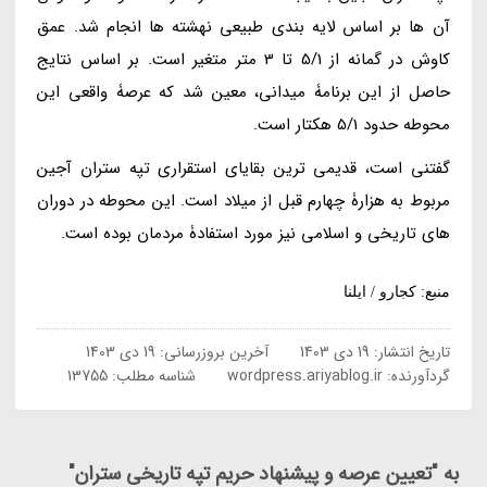
آن ها بر اساس لایه بندی طبیعی نهشته ها انجام شد. عمق
کاوش در گمانه از 5/1 تا 3 متر متغیر است. بر اساس نتایج
حاصل از این برنامۀ میدانی، معین شد که عرصۀ واقعی این
محوطه حدود 5/1 هکتار است.
گفتنی است، قدیمی ترین بقایای استقراری تپه ستران آجین
مربوط به هزارۀ چهارم قبل از میلاد است. این محوطه در دوران
های تاریخی و اسلامی نیز مورد استفادۀ مردمان بوده است.
منبع: کجارو / ایلنا
تاریخ انتشار:
19 دی 1403
آخرین بروزرسانی:
19 دی 1403
گردآورنده:
wordpress.ariyablog.ir
شناسه مطلب: 13755
به "تعیین عرصه و پیشنهاد حریم تپه تاریخی ستران"