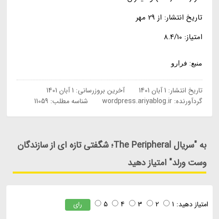
تاریخ انتشار: از 29 مهر
امتیاز: 8.4/10
منبع: فرارو
تاریخ انتشار:
1 آبان 1401
آخرین بروزرسانی:
1 آبان 1401
گردآورنده:
wordpress.ariyablog.ir
شناسه مطلب: 11059
به "سریال The Peripheral؛ شگفتی تازه ای از سازندگان
وست ورلد" امتیاز دهید
امتیاز دهید:
1
2
3
4
5
رای