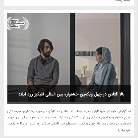
بالا افتادن در چهل ویکمین جشنواره بین المللی فلیکرز رود آیلند
به گزارش خبرنگار خبرنگاران ؛ فیلم کوتاه بالا افتادن به کارگردانی مریم بختیاری، نویسندگی
مریم بختیاری و امین چادگانی و تهیه کنندگی مشترک انجمن سینمای جوانان ایران و مریم
بختیاری در بخش مسابقه چهل ویکمین جشنواره بین المللی فلیکرز رود آیلند آمریکا به رقابت
می پردازد.