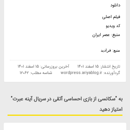
دانلود
فیلم اصلی
کد ویدیو
منبع: عصر ایران
منبع: فرادید
تاریخ انتشار:
15 اسفند 1401
آخرین بروزرسانی:
15 اسفند 1401
گردآورنده:
wordpress.ariyablog.ir
شناسه مطلب: 12062
به "سکانسی از بازی احساسی آتقی در سریال آینه عبرت"
امتیاز دهید