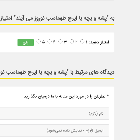
به "پشه و بچه با ایرج طهماسب نوروز می آیند" امتیاز
امتیاز دهید:
1
2
3
4
5
رای
دیدگاه های مرتبط با "پشه و بچه با ایرج طهماسب نور
* نظرتان را در مورد این مقاله با ما درمیان بگذارید