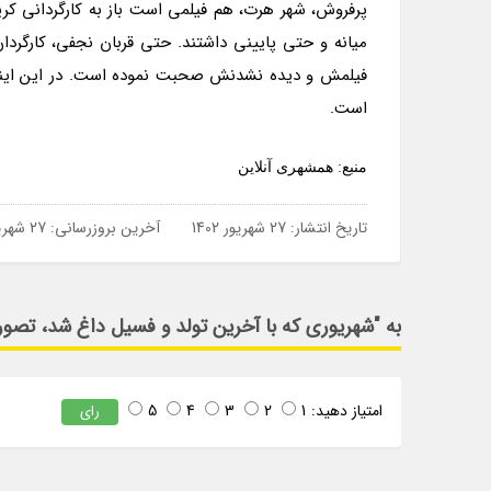
پرفروش، شهر هرت، هم فیلمی است باز به کارگردانی کر
میانه و حتی پایینی داشتند. حتی قربان نجفی، کارگرد
فیلمش و دیده نشدنش صحبت نموده است. در این اینفوگر
است.
منبع: همشهری آنلاین
تاریخ انتشار:
27 شهریور 1402
آخرین بروزرسانی:
27 شهریور 1402
به "شهریوری که با آخرین تولد و فسیل داغ شد، تصور
امتیاز دهید:
1
2
3
4
5
رای