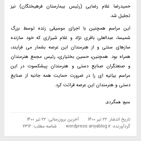
حمیدرضا غلام رضایی (رئیس بیمارستان فرهیختگان) نیز
تجلیل شد.
این مراسم همچنین با اجرای موسیقی زنده توسط بزرگ
شمیسا، عبدالعلی باقری نژاد و غلام شیرازی که خود سازنده
سازهای سنتی و از هنرمندان این عرصه بشمار می فرایند،
همراه بود. همچنین، حسین بختیاری، رئیس مجمع هنرمندان
و صنعتگران صنایع دستی و هنرمندان پیشکسوت در این
مراسم بیانیه ای را در ضرورت حمایت همه جانبه از صنایع
دستی و هنرمندان این عرصه قرائت کرد.
منبع: همگردی
تاریخ انتشار:
22 تیر 1400
آخرین بروزرسانی:
22 تیر 1400
گردآورنده:
wordpress.ariyablog.ir
شناسه مطلب: 7316