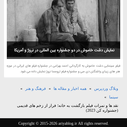
نمایش دشت خاموش در دو جشنواره بین المللی در نروژ و آمریکا
فیلم سینمایی دشت خاموش به کارگردانی احمد بهرامی در جشنواره فیلم های ایرانی در موزه
هنر های زیبای واشنگتن دی سی و جشنواره فیلم ترومسا نروژ نمایش داده می شود.
وبلاگ وردپرس
»
همه اخبار و مقاله ها
»
فرهنگ و هنر
»
سینما
»
نقد ها و نمرات فیلم بازگشت به خانه؛ فرار از زخم های قدیمی
(جشنواره کن 2023)
Copyright © 2015-2026 ariyablog.ir All rights reserved.