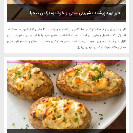
طرز تهیه پیشمه ؛ شیرینی سنتی و خوشمزه ترکمن صحرا
نان و نان پزی در فرهنگ ترکمن، جایگاهی ارزشمند و ویژه دارد. تا جایی که ترکمن ها معتقدند
اگر زنی که مشغول پختن نان است، دست آغشته به خمیر خود را با آب جاری بشوید، باران
نازل می گردد! بنابراین عجیب نیست که در سفر به ترکمن صحرا، با انواع و اقسام نان های
محلی مانند بورک ترکمنی، قوقن، یوثیق...