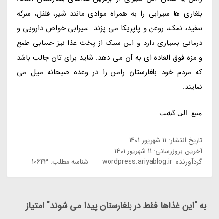
بلغاری ها سیرابی را به همراه موادی مانند شیر، فلفل، سرکه
سفید، نمک، روغن و پاپریکا می پزند. سیرابی خواص دارویی و
درمانی بسیاری دارد و این سبک از پخت غذا نیز حسابی طمع
و مزه فوق العاده ای به آن می دهد. شاید برای تان جالب باشد
که مردم خود بلغارستان رامن را در وعده صبحانه میل می
نمایند.
منبع: الی گشت
تاریخ انتشار:
11 شهریور 1401
آخرین بروزرسانی:
11 شهریور 1401
گردآورنده:
wordpress.ariyablog.ir
شناسه مطلب: 10643
به "این غذاها فقط در بلغارستان پیدا می شوند" امتیاز