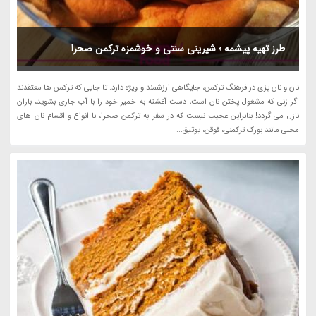
طرز تهیه پیشمه ؛ شیرینی سنتی و خوشمزه ترکمن صحرا
نان و نان پزی در فرهنگ ترکمن، جایگاهی ارزشمند و ویژه دارد. تا جایی که ترکمن ها معتقدند
اگر زنی که مشغول پختن نان است، دست آغشته به خمیر خود را با آب جاری بشوید، باران
نازل می گردد! بنابراین عجیب نیست که در سفر به ترکمن صحرا، با انواع و اقسام نان های
محلی مانند بورک ترکمنی، قوقن، یوثیق...