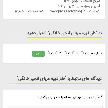
تاریخ انتشار:
19 بهمن 1403
آخرین بروزرسانی:
19 بهمن 1403
گردآورنده:
wordpress.ariyablog.ir
شناسه مطلب: 13885
به "طرز تهیه مربای انجیر خانگی" امتیاز دهید
امتیاز دهید:
1
2
3
4
5
رای
دیدگاه های مرتبط با "طرز تهیه مربای انجیر خانگی"
* نظرتان را در مورد این مقاله با ما درمیان بگذارید