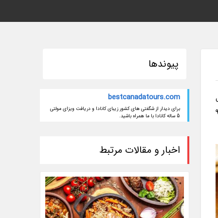
پیوندها
bestcanadatours.com
برای دیدار از شگفتی های کشور زیبای کانادا و دریافت ویزای مولتی
با مایه پاستا پر کرد. این غذای لذید، ارزش غذایی بالایی داشته و حاوی 250 کالری، 9
5 ساله کانادا با ما همراه باشید.
اخبار و مقالات مرتبط