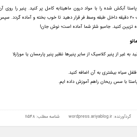
 سانتی گراد گرم کنید. پاستا آبکش شده را با مواد درون ماهیتابه کامل پر کنید. پنیر را روی آن
بریزید. پاستا را در ظرف مخصوص فر قرار داده و به مدت 20 دقیقه داخل طبقه وسط فر قرار دهید تا خوب بخته و آماده گردد. سپ
اه تزیین کنید. جامبو شلز شما آماده است؛ نوش جان!
انو
 به غیر از پنیر کلاسیک از سایر پنیرها نظیر پنیر پارمسان یا موزارلا
لفل سیاه بیشتری به آن اضافه کنید.
 پاستا با سس ریحان راهم آموزش داده ایم.
گردآورنده:
wordpress.ariyablog.ir
شناسه مطلب: 11548